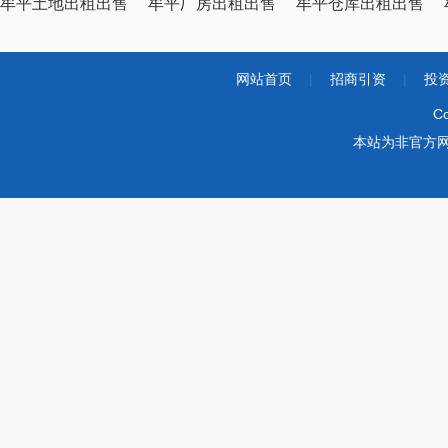
牟平土地出租出售
牟平厂房出租出售
牟平仓库出租出售
网站首页
|
招商引资
|
投
Co
本站为非官方