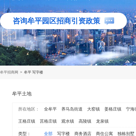
咨询牟平园区招商引资政策
牟平招商网
>
牟平 写字楼
牟平土地
所在地区：
全牟平
养马岛街道
大窑镇
姜格庄镇
宁海
王格庄镇
莒格庄镇
观水镇
高陵镇
龙泉镇
类型：
全部
写字楼
商务酒店
商住公寓
独栋别墅